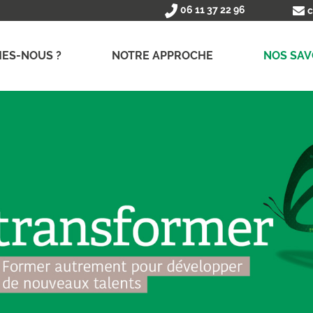
06 11 37 22 96
c
ES-NOUS ?
NOTRE APPROCHE
NOS SAV