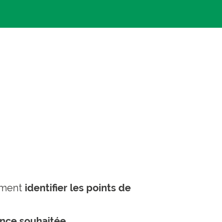
tement
identifier les points de
ance souhaitée
.