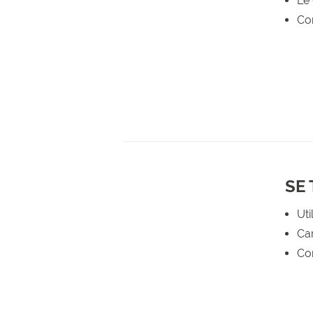
Le 
Com
SE
Uti
Car
Con