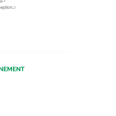
g…)
eption…)
INEMENT