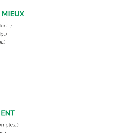
 MIEUX
lure…)
ip…)
e…)
MENT
omptes…)