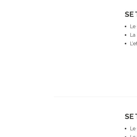
SE
Le 
La 
L’e
SE
Le