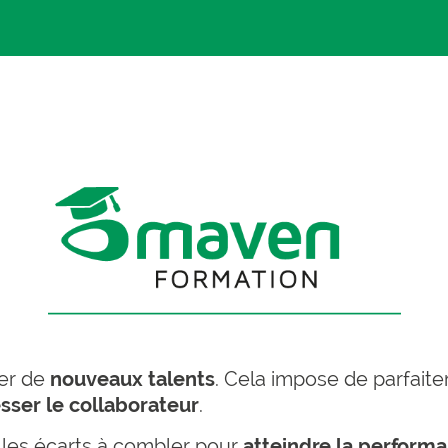
er de
nouveaux talents
. Cela impose de parfai
esser le collaborateur
.
les écarts à combler pour
atteindre la perform